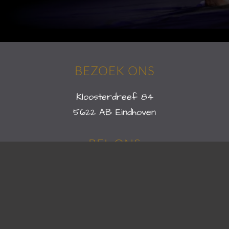
BEZOEK ONS
Kloosterdreef 84
5622 AB Eindhoven
BEL ONS
+31 (0)6 52 64 63 55
VOLG ONS