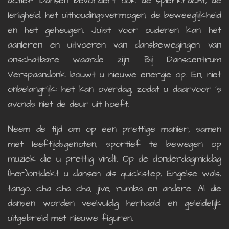
actief. Dansen bevordert ook de spierkracht, de
lenigheid, het uithoudingsvermogen, de beweeglijkheid
en het geheugen. Juist voor ouderen kan het
aanleren en uitvoeren van dansbewegingen van
onschatbare waarde zijn. Bij Danscentrum
Verspaandonk bouwt u nieuwe energie op. En, niet
onbelangrijk: het kan overdag, zodat u daarvoor ’s
avonds niet de deur uit hoeft.
Neem de tijd om op een prettige manier, samen
met leeftijdsgenoten, sportief te bewegen op
muziek die u prettig vindt. Op de donderdagmiddag
(her)ontdekt u dansen als quickstep, Engelse wals,
tango, cha cha cha, jive, rumba en andere. Al die
dansen worden veelvuldig herhaald en geleidelijk
uitgebreid met nieuwe figuren.