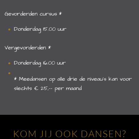
Gevorderden cursus *
Donderdag 15.00 uur
Vergevorderden *
Donderdag 16.00 uur
* Meedansen op alle drie de niveau's kan voor
slechts € 25,-- per maand
KOM JIJ OOK DANSEN?